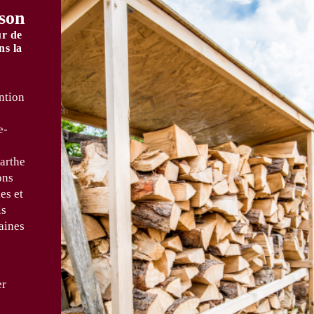
ison
ur de
ns la
ntion
e-
arthe
ons
es et
ls
aines
er