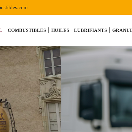
L
COMBUSTIBLES
HUILES – LUBRIFIANTS
GRANUL
TÉ,
ITÉ
RVICE
 ET LUBRIFIANTS DANS
À LA CHARTRE-SUR-LE-LOIR