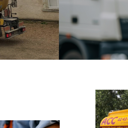
t de l'argent avec
et notre service
ures.
à l'adresse
nt
le