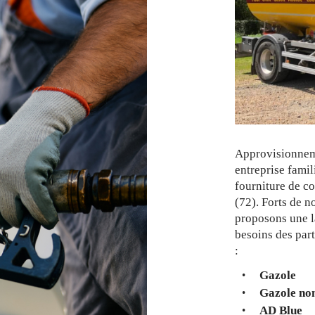
Approvisionnem
entreprise famil
fourniture de co
(72). Forts de n
proposons une 
besoins des part
:
Gazole
Gazole non
AD Blue