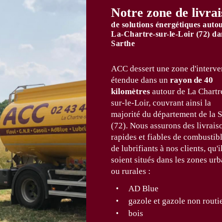
Notre zone de livra
de solutions énergétiques auto
La-Chartre-sur-le-Loir (72) da
Sarthe
ACC dessert une zone d'interve
étendue dans un
rayon de 40
kilomètres
autour de La Chartr
sur-le-Loir, couvrant ainsi la
majorité du département de la S
(72). Nous assurons des livrais
rapides et fiables de combustibl
de lubrifiants à nos clients, qu'i
soient situés dans les zones urb
ou rurales :
AD Blue
gazole et gazole non routi
bois