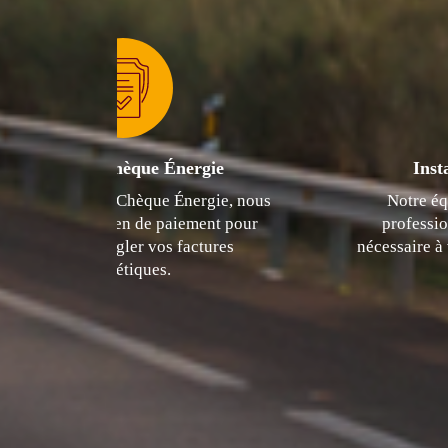
ie
Installation de matériel
gie, nous
Notre équipe assure l'installation
nt pour
professionnelle de tout le matériel
ures
nécessaire à vos besoins en combustibles
et lubrifiants.