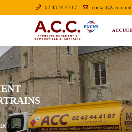
02 43 44 41 87
27 Bis Avenue des Deportes
72340 La-Chartre-sur-le-Loir
02 43 44 41 87
ACCUEI
LA QUALI
LA RAPID
ET LE SE
Adresse email de réception

VENTE D'HUILES
LA SARTHE (72) 