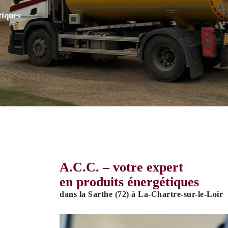
Recopier le code ci-contre

Économisez du temps e
Rafraîchir le captcha

nos tarifs compétitifs 
de livraison sous 48 he
En cochant cette case, vous consentez à recevoir nos propositions commerciales 
email indiqué ci-dessus. Vous pouvez vous désinscrire à tout moment en utilisa
formulaire de désinscription
.
INSCRIPTION
A.C.C. – votre expert
en produits énergétiques
dans la Sarthe (72) à La-Chartre-sur-le-Loir